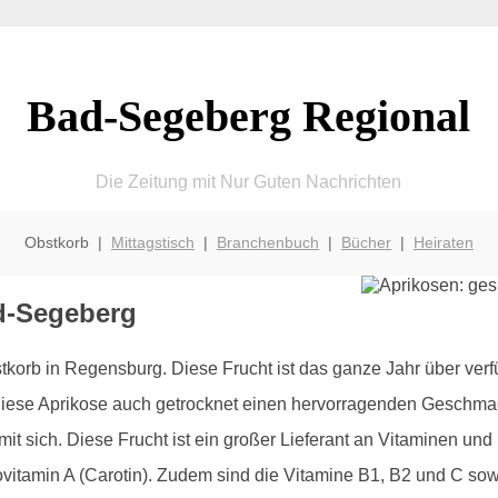
Bad-Segeberg Regional
Die Zeitung mit Nur Guten Nachrichten
Obstkorb |
Mittagstisch
|
Branchenbuch
|
Bücher
|
Heiraten
d-Segeberg
stkorb in Regensburg. Diese Frucht ist das ganze Jahr über verf
ese Aprikose auch getrocknet einen hervorragenden Geschmack 
e mit sich. Diese Frucht ist ein großer Lieferant an Vitaminen un
Provitamin A (Carotin). Zudem sind die Vitamine B1, B2 und C so